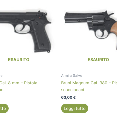
ESAURITO
ESAURITO
ve
Armi a Salve
Cal. 8 mm – Pistola
Bruni Magnum Cal. 380 – Pi
ani
scacciacani
63,00
€
utto
Leggi tutto