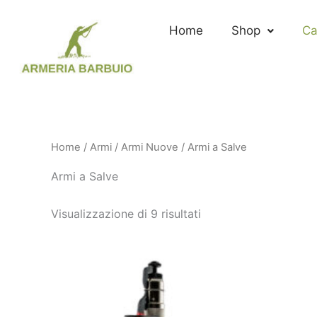
Ordina
Vai
in
al
base
Home
Shop
Ca
al
contenuto
più
recente
Home
/
Armi
/
Armi Nuove
/ Armi a Salve
Armi a Salve
Visualizzazione di 9 risultati