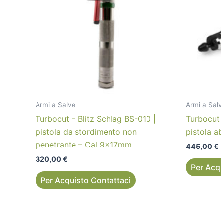
Armi a Salve
Armi a Sal
Turbocut – Blitz Schlag BS-010 |
Turbocut 
pistola da stordimento non
pistola 
penetrante – Cal 9x17mm
445,00
€
320,00
€
Per Acq
Per Acquisto Contattaci