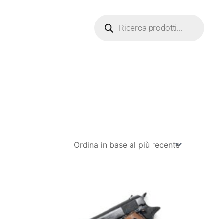
Products
search