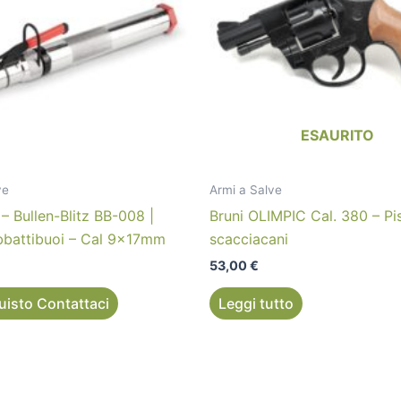
ESAURITO
ve
Armi a Salve
– Bullen-Blitz BB-008 |
Bruni OLIMPIC Cal. 380 – Pi
abbattibuoi – Cal 9x17mm
scacciacani
53,00
€
uisto Contattaci
Leggi tutto