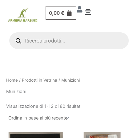
Vai
al
0,00
€
contenuto
Products
search
Home
/
Prodotti in Vetrina
/ Munizioni
Munizioni
Visualizzazione di 1-24 di 80 risultati
Il
Il
Il
Il