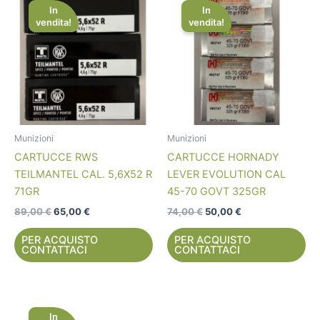
prezzo
prezzo
prezzo
prezzo
In
In
originale
attuale
originale
attuale
vendita!
vendita!
era:
è:
era:
è:
89,00 €.
65,00 €.
74,00 €.
50,00 €.
Munizioni
Munizioni
CARTUCCE RWS
CARTUCCE HORNADY
TEILMANTEL CAL. 5,6X52 R
LEVER EVOLUTION CAL
71GR
45-70 GOVT 325GR
89,00
€
65,00
€
74,00
€
50,00
€
PER ACQUISTO
PER ACQUISTO
CONTATTACI
CONTATTACI
Il
Il
prezzo
prezzo
In