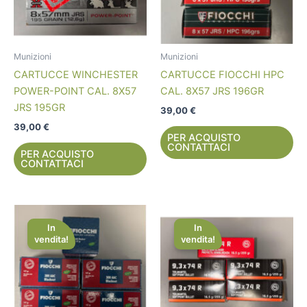
Munizioni
Munizioni
CARTUCCE WINCHESTER
CARTUCCE FIOCCHI HPC
POWER-POINT CAL. 8X57
CAL. 8X57 JRS 196GR
JRS 195GR
39,00
€
39,00
€
PER ACQUISTO
CONTATTACI
PER ACQUISTO
CONTATTACI
Il
Il
Il
Il
prezzo
prezzo
prezzo
prezzo
In
In
originale
attuale
originale
attuale
vendita!
vendita!
era:
è:
era:
è:
43,00 €.
28,00 €.
62,00 €.
45,00 €.