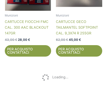
Munizioni
Munizioni
CARTUCCE FIOCCHI FMC
CARTUCCE GECO
CAL. 300 AAC BLACKOUT
TAILMANTEL SOFTPOINT
147GR
CAL. 9,3X74 R 255GR
43,00
€
28,00
€
62,00
€
45,00
€
PER ACQUISTO
PER ACQUISTO
CONTATTACI
CONTATTACI
Il
Il
Il
Il
prezzo
prezzo
prezzo
prezzo
In
In
originale
attuale
originale
attuale
vendita!
vendita!
era:
è:
era:
è:
45,00 €.
38,00 €.
53,00 €.
49,00 €.