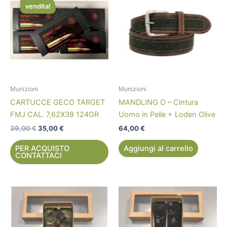
originale
attuale
vendita!
era:
è:
39,00 €.
35,00 €.
Munizioni
Munizioni
CARTUCCE GECO TARGET
MANDLING O – Cintura
FMJ CAL. 7,62X39 124GR
Uomo in Pelle + Loden Olive
39,00
€
35,00
€
64,00
€
PER ACQUISTO
Aggiungi al carrello
CONTATTACI