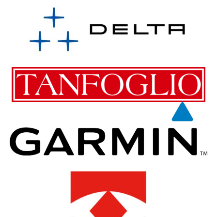
Munizioni
Munizioni
CARTUCCE NOBEL SPORT
CARTUCCE HIRTENBERGER
ITALIA CAL. 12/70 LONG
PREMIUM CAL. 6,5X57
RANGE/HEAVY
NOSLER 125GR
10,00
€
50,00
€
PER ACQUISTO
PER ACQUISTO
CONTATTACI
CONTATTACI
Munizioni
Munizioni