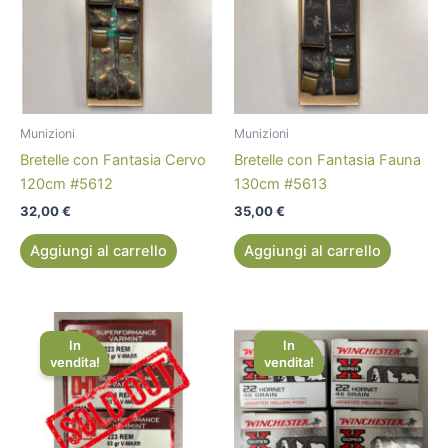
Munizioni
Munizioni
Bretelle con Fantasia Cervo
Bretelle con Fantasia Fauna
120cm #5612
130cm #5613
32,00
€
35,00
€
Aggiungi al carrello
Aggiungi al carrello
Il
Il
Il
Il
prezzo
prezzo
prezzo
prezzo
In
In
originale
attuale
originale
attuale
vendita!
vendita!
era:
è:
era:
è:
44,99 €.
22,00 €.
73,00 €.
43,00 €.