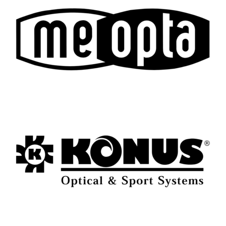
Munizioni
Munizioni
CARTUCCE RWS
CARTUCCE A PALLA
EVOLUTION CAL. 7X64
DIAMANT T1 AX CAL. 28/65
159GR
25,00
€
103,00
€
80,00
€
PER ACQUISTO
CONTATTACI
PER ACQUISTO
CONTATTACI