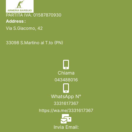
174GR
24,00
€
25,00
€
20,00
€
Per Acquisto Contattaci
Per acquisto contattaci