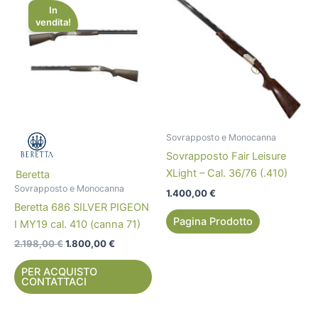
prezzo
prezzo
In
originale
attuale
vendita!
era:
è:
2.198,00 €.
1.800,00 €.
Sovrapposto e Monocanna
Sovrapposto Fair Leisure
XLight – Cal. 36/76 (.410)
Beretta
Sovrapposto e Monocanna
1.400,00
€
Beretta 686 SILVER PIGEON
Pagina Prodotto
I MY19 cal. 410 (canna 71)
2.198,00
€
1.800,00
€
PER ACQUISTO
CONTATTACI