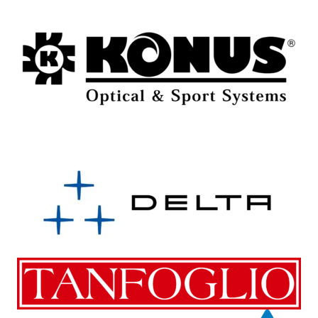
Benelli
Benelli
Semiautomatici e a Pompa
Sovrapposto e Monocanna
Benelli Super Black Eagle 3
Benelli- 828U Beccaccia Cal.
MAX 7 – Cal. 12/89
12/76
2.450,00
€
Acquista prodotto
Per Info Contattaci