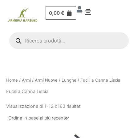
Vai
al
0,00
€
contenuto
Products
search
Home
/
Armi
/
Armi Nuove
/
Lunghe
/ Fucili a Canna Liscia
Fucili a Canna Liscia
Visualizzazione di 1-24 di 63 risultati
Il
Il