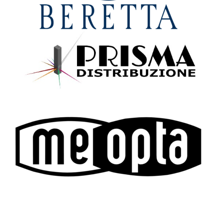
Lunghe
Beretta
Yildiz – Sovrapposto SPZ-M
Fucili a Canna Liscia
Cal. 12/76 – Canne 66cm
Beretta – A400 Xtreme Plus
690,00
€
Max 7 Semi-Auto Cal. 12
2.450,00
€
Per Acquisto Contattaci
Per Info Contattaci