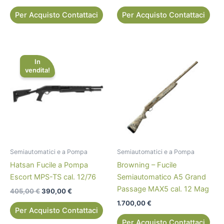
Per Acquisto Contattaci
Per Acquisto Contattaci
Il
Il
prezzo
prezzo
In
originale
attuale
vendita!
era:
è:
405,00 €.
390,00 €.
Semiautomatici e a Pompa
Semiautomatici e a Pompa
Hatsan Fucile a Pompa
Browning – Fucile
Escort MPS-TS cal. 12/76
Semiautomatico A5 Grand
Passage MAX5 cal. 12 Mag
405,00
€
390,00
€
1.700,00
€
Per Acquisto Contattaci
Per Acquisto Contattaci