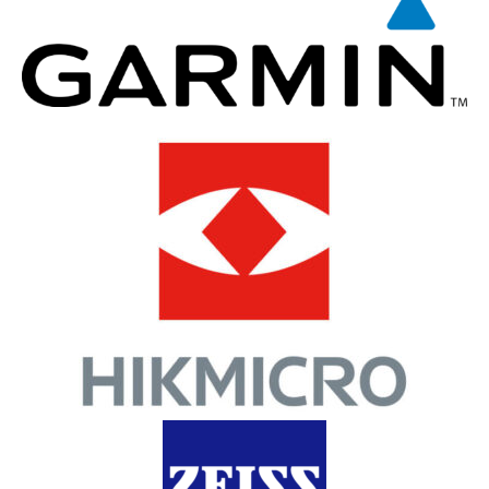
Semiautomatici e a Pompa
Benelli
Derya Carina CVX-100 – Cal.
Semiautomatici e a Pompa
12
Benelli M2 Speed – Cal.
290,00
€
12/76
1.900,00
€
Acquista prodotto
Acquista prodotto