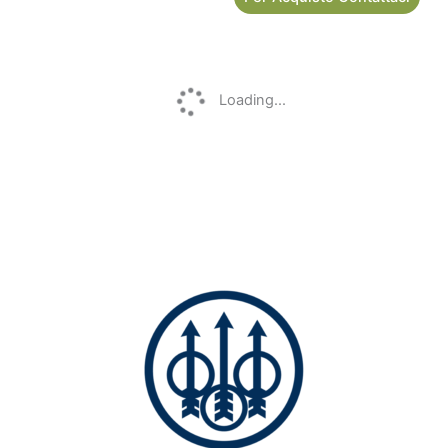
Semiautomatici e a Pompa
Lunghe
Winchester – Fucile
Pallas – Sovrapposto HWG
Semiautomatico SX4 Hybrid
cal. 12/76 (canne 71cm)
Waterfowl Mosgh cal. 12
500,00
€
Mag
Per Acquisto Contattaci
1.100,00
€
Per Acquisto Contattaci