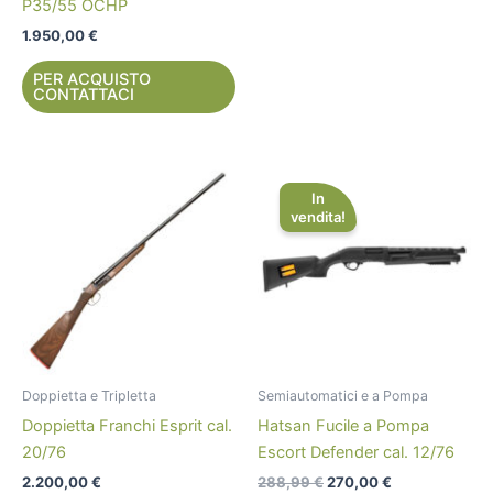
P35/55 OCHP
1.950,00
€
PER ACQUISTO
CONTATTACI
Il
Il
prezzo
prezzo
In
originale
attuale
vendita!
era:
è:
288,99 €.
270,00 €.
Doppietta e Tripletta
Semiautomatici e a Pompa
Doppietta Franchi Esprit cal.
Hatsan Fucile a Pompa
20/76
Escort Defender cal. 12/76
2.200,00
€
288,99
€
270,00
€