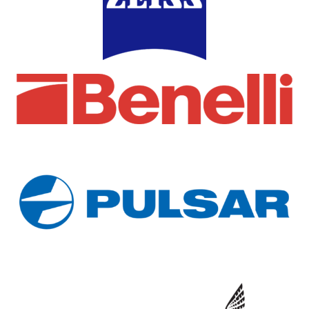
Semiautomatici e a Pompa
Beretta
Hatsan Escort DF12 TS FDE
Semiautomatici e a Pompa
– Cal 12/76
Beretta A400 Lite Synthetic
630,00
€
– Cal. 20/76
1.600,00
€
Acquista prodotto
Acquista prodotto