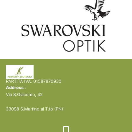
Semiautomatici e a Pompa
Beretta
Stoeger P3000 – Cal. 12
Sovrapposto e Monocanna
350,00
€
Beretta 690 Trap Black – Cal.
12
Acquista prodotto
2.900,00
€
Acquista prodotto