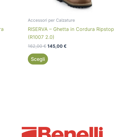
scelte
nella
pagina
Accessori per Calzature
del
ra
RISERVA – Ghetta in Cordura Ripstop
prodotto
(R1007 2.0)
162,00
€
145,00
€
Scegli