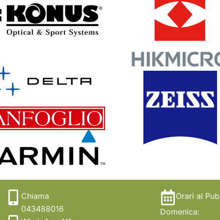
Chiama
Orari al Pub
043488016
Domenica: