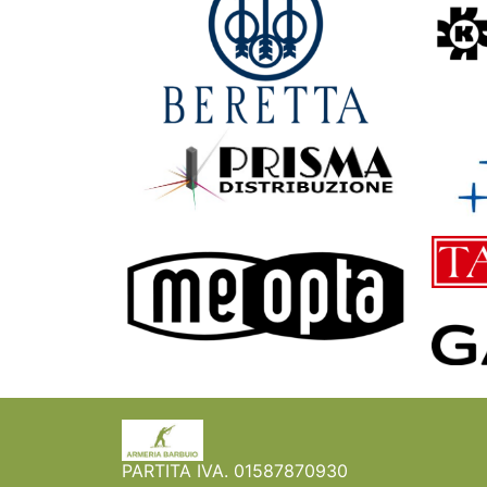
PARTITA IVA. 01587870930