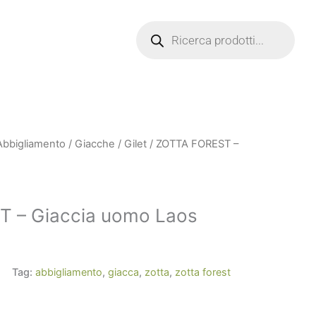
Products
search
Abbigliamento
/
Giacche / Gilet
/ ZOTTA FOREST –
 – Giaccia uomo Laos
Tag:
abbigliamento
,
giacca
,
zotta
,
zotta forest