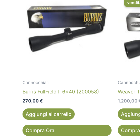
vendit
Cannocchiali
Cannocchia
Burris FullField II 6×40 (200058)
Weaver T
270,00
€
1.200,00
Aggiungi al carrello
Aggiungi
Compra Ora
Compra