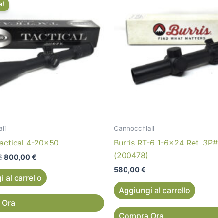
originale
attuale
a!
era:
è:
1.200,00 €.
800,00 €.
li
Cannocchiali
actical 4-20×50
Burris RT-6 1-6×24 Ret. 3P
(200478)
€
800,00
€
580,00
€
 al carrello
Aggiungi al carrello
 Ora
Compra Ora