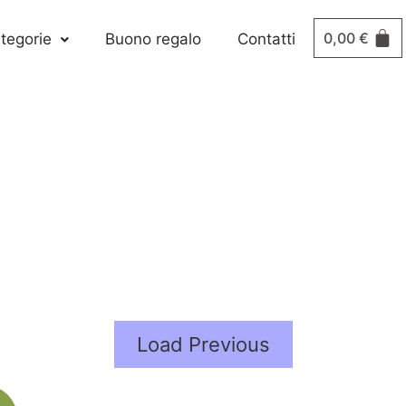
0,00
€
tegorie
Buono regalo
Contatti
Load Previous
Il
Il
prezzo
prezzo