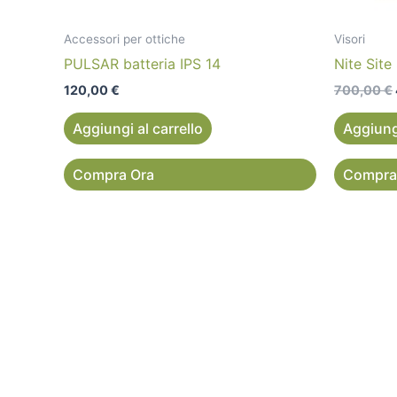
Accessori per ottiche
Visori
PULSAR batteria IPS 14
Nite Sit
120,00
€
700,00
€
Aggiungi al carrello
Aggiungi
Compra Ora
Compra
In
vendit