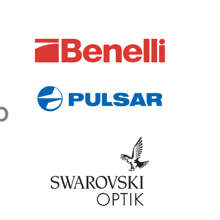
Delta
Telemetri
DELTA – Rangefinder 2000
280,00
€
Aggiungi al carrello
Compra Ora