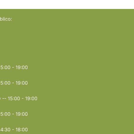
Visori
HE403R-
Pulsar FN 50mm Cover Ring Adapter
120,00
€
Aggiungi al carrello
Compra Ora