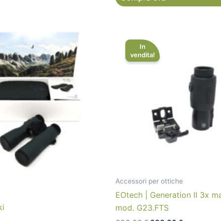
Il
Il
prezzo
prezzo
In
originale
attuale
vendita!
era:
è:
690,00 €.
600,00 €.
Accessori per ottiche
EOtech | Generation II 3x ma
ki
mod. G23.FTS