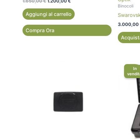
1.650,00
€
1.200,00
€
Binocoli
Aggiungi al carrello
Swarovsk
3.000,00
Compra Ora
Acquist
In
vendit