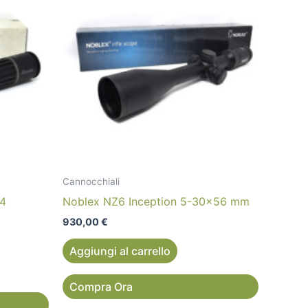
Cannocchiali
#4
Noblex NZ6 Inception 5-30×56 mm
930,00
€
Aggiungi al carrello
Compra Ora