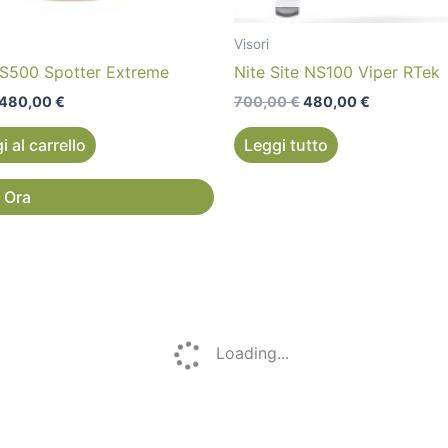
Visori
e S500 Spotter Extreme
Nite Site NS100 Viper RTek
480,00
€
700,00
€
480,00
€
 al carrello
Leggi tutto
 Ora
Il
Il
prezzo
prezzo
originale
attuale
a!
era:
è:
560,00 €.
500,00 €.