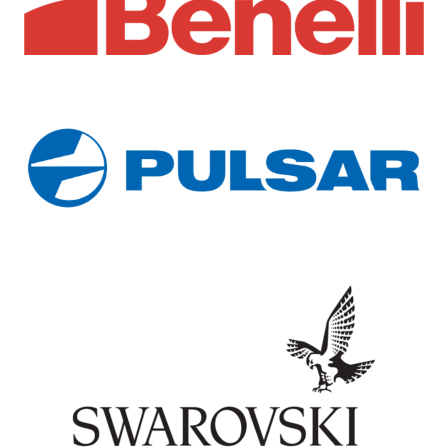
Accessori per Armi
Accessori per Armi
Caricatore Ruger AI Style
Caricatore Ruger American
Precision Rifle – Cal. 308
Rifle – Cal. 308 Multicalibro
Multicalibro (10 Colpi)
(4 Colpi)
45,00
€
45,00
€
Leggi tutto
Aggiungi al carrello
Compra Ora