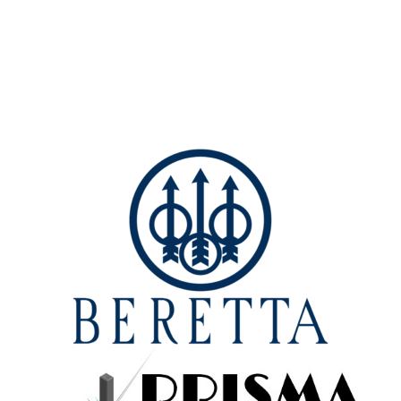
Sportive
Otturatori e Basculanti
Ruger Mini-14 Tactical – Cal.
Ruger American Rifle Go
223 Rem
Wild Camo – Cal. 308 Win
2.400,00
€
1.090,00
€
Acquista prodotto
Acquista prodotto