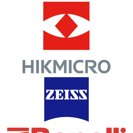
Corte
Accessori per Armi
Ruger – Mod. PC Charger –
Ruger Anelli Alti – Ø 1″
Cal. 9 Luger (canna 6.5″)
(S100RH)
1.200,00
€
60,00
€
Per Info Contattaci
Aggiungi al carrello
Compra Ora
ESAURITO