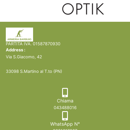
Accessori per Armi
Accessori per Armi
Caricatore Ruger 57 – Cal.
Caricatore Ruger LCP +
5,7×28 mm (20 Colpi)
Estensione – Cal. 9×17/380
Auto (6 Colpi)
56,00
€
49,00
€
Aggiungi al carrello
Aggiungi al carrello
Compra Ora
Compra Ora