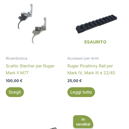
Questo
prodotto
ha
più
varianti.
Le
opzioni
ESAURITO
possono
essere
Ricambistica
Accessori per Armi
scelte
Scatto Stecher per Ruger
Ruger Picatinny Rail per
nella
Mark II M77
Mark IV, Mark III e 22/45
pagina
100,00
€
25,00
€
del
prodotto
Scegli
Leggi tutto
Il
Il
prezzo
prezzo
In
originale
attuale
vendita!
era:
è: