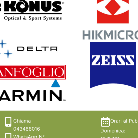
Chiama
Orari al Pub
043488016
Domenica:
WhatsApp N°