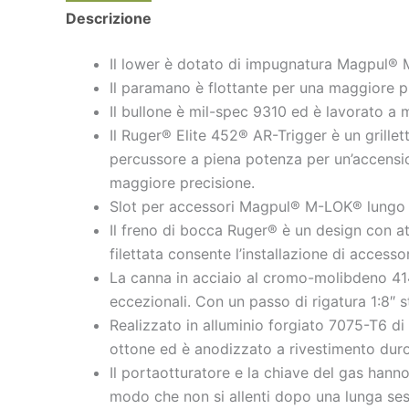
Descrizione
Il lower è dotato di impugnatura Magpul®
Il paramano è flottante per una maggiore pr
Il bullone è mil-spec 9310 ed è lavorato a 
Il Ruger® Elite 452® AR-Trigger è un grillett
percussore a piena potenza per un’accensi
maggiore precisione.
Slot per accessori Magpul® M-LOK® lungo le 
Il freno di bocca Ruger® è un design con at
filettata consente l’installazione di accesso
La canna in acciaio al cromo-molibdeno 4140 
eccezionali. Con un passo di rigatura 1:8″ st
Realizzato in alluminio forgiato 7075-T6 di 
ottone ed è anodizzato a rivestimento duro 
Il portaotturatore e la chiave del gas hanno
modo che non si allenti dopo una lunga ses