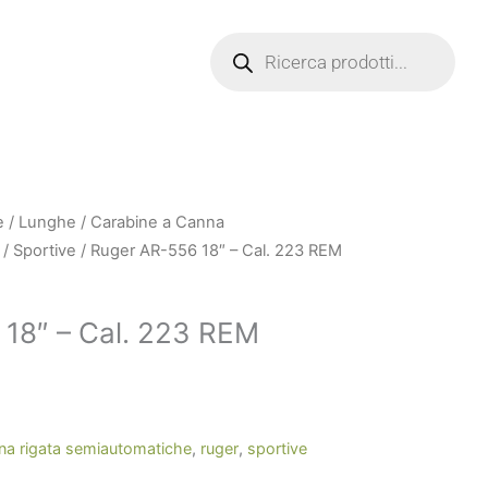
Products
search
e
/
Lunghe
/
Carabine a Canna
/
Sportive
/ Ruger AR-556 18″ – Cal. 223 REM
18″ – Cal. 223 REM
na rigata semiautomatiche
,
ruger
,
sportive